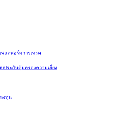
แพลตฟอร์มการเทรด
บประกันคุ้มครองความเสี่ยง
กลงทุน