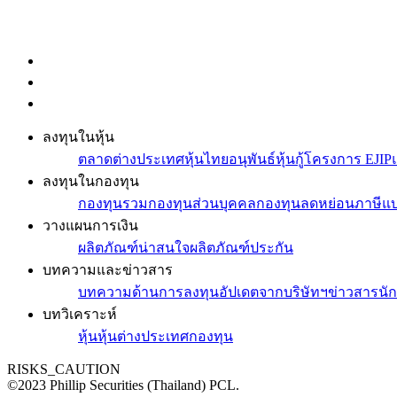
ลงทุนในหุ้น
ตลาดต่างประเทศ
หุ้นไทย
อนุพันธ์
หุ้นกู้
โครงการ EJIP
ลงทุนในกองทุน
กองทุนรวม
กองทุนส่วนบุคคล
กองทุนลดหย่อนภาษี
แบ
วางแผนการเงิน
ผลิตภัณฑ์น่าสนใจ
ผลิตภัณฑ์ประกัน
บทความและข่าวสาร
บทความด้านการลงทุน
อัปเดตจากบริษัทฯ
ข่าวสารนั
บทวิเคราะห์
หุ้น
หุ้นต่างประเทศ
กองทุน
RISKS_CAUTION
©2023 Phillip Securities (Thailand) PCL.