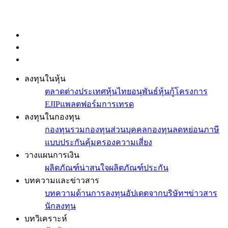
ลงทุนในหุ้น
ตลาดต่างประเทศ
หุ้นไทย
อนุพันธ์
หุ้นกู้
โครงการ
EJIP
แพลตฟอร์มการเทรด
ลงทุนในกองทุน
กองทุนรวม
กองทุนส่วนบุคคล
กองทุนลดหย่อนภาษี
แบบประกันคุ้มครองความเสี่ยง
วางแผนการเงิน
ผลิตภัณฑ์น่าสนใจ
ผลิตภัณฑ์ประกัน
บทความและข่าวสาร
บทความด้านการลงทุน
อัปเดตจากบริษัทฯ
ข่าวสาร
นักลงทุน
บทวิเคราะห์