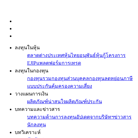
ลงทุนในหุ้น
ตลาดต่างประเทศ
หุ้นไทย
อนุพันธ์
หุ้นกู้
โครงการ
EJIP
แพลตฟอร์มการเทรด
ลงทุนในกองทุน
กองทุนรวม
กองทุนส่วนบุคคล
กองทุนลดหย่อนภาษี
แบบประกันคุ้มครองความเสี่ยง
วางแผนการเงิน
ผลิตภัณฑ์น่าสนใจ
ผลิตภัณฑ์ประกัน
บทความและข่าวสาร
บทความด้านการลงทุน
อัปเดตจากบริษัทฯ
ข่าวสาร
นักลงทุน
บทวิเคราะห์