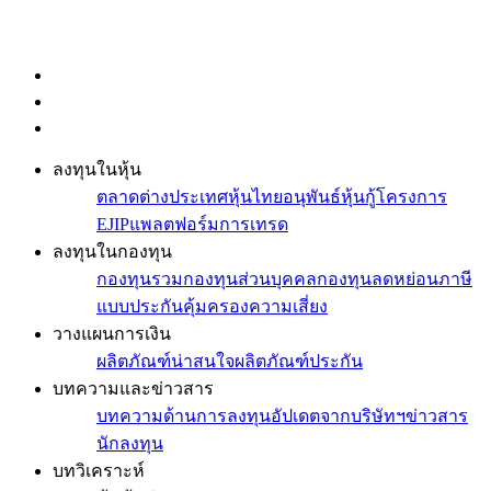
ลงทุนในหุ้น
ตลาดต่างประเทศ
หุ้นไทย
อนุพันธ์
หุ้นกู้
โครงการ
EJIP
แพลตฟอร์มการเทรด
ลงทุนในกองทุน
กองทุนรวม
กองทุนส่วนบุคคล
กองทุนลดหย่อนภาษี
แบบประกันคุ้มครองความเสี่ยง
วางแผนการเงิน
ผลิตภัณฑ์น่าสนใจ
ผลิตภัณฑ์ประกัน
บทความและข่าวสาร
บทความด้านการลงทุน
อัปเดตจากบริษัทฯ
ข่าวสาร
นักลงทุน
บทวิเคราะห์