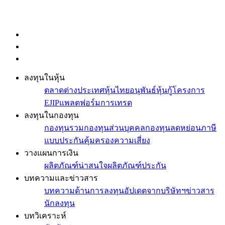
ลงทุนในหุ้น
ตลาดต่างประเทศ
หุ้นไทย
อนุพันธ์
หุ้นกู้
โครงการ
EJIP
แพลตฟอร์มการเทรด
ลงทุนในกองทุน
กองทุนรวม
กองทุนส่วนบุคคล
กองทุนลดหย่อนภาษี
แบบประกันคุ้มครองความเสี่ยง
วางแผนการเงิน
ผลิตภัณฑ์น่าสนใจ
ผลิตภัณฑ์ประกัน
บทความและข่าวสาร
บทความด้านการลงทุน
อัปเดตจากบริษัทฯ
ข่าวสาร
นักลงทุน
บทวิเคราะห์