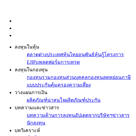
ลงทุนในหุ้น
ตลาดต่างประเทศ
หุ้นไทย
อนุพันธ์
หุ้นกู้
โครงการ
EJIP
แพลตฟอร์มการเทรด
ลงทุนในกองทุน
กองทุนรวม
กองทุนส่วนบุคคล
กองทุนลดหย่อนภาษี
แบบประกันคุ้มครองความเสี่ยง
วางแผนการเงิน
ผลิตภัณฑ์น่าสนใจ
ผลิตภัณฑ์ประกัน
บทความและข่าวสาร
บทความด้านการลงทุน
อัปเดตจากบริษัทฯ
ข่าวสาร
นักลงทุน
บทวิเคราะห์